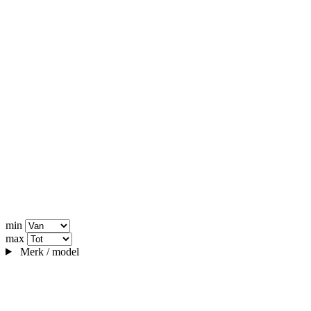
min
max
Merk / model