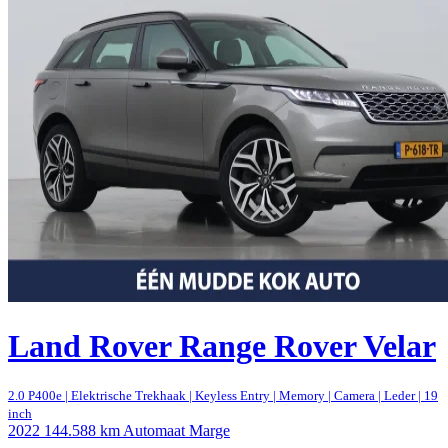
Land Rover Range Rover Velar
2.0 P400e | Elektrische Trekhaak | Keyless Entry | Memory | Camera | Leder | 19
inch
2022
144.588 km
Automaat
Marge