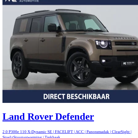
Land Rover Defender
2.0 P300e 110 X-Dynamic SE | FACELIFT | ACC | Panoramadak | ClearSight |
Stoel+Stuurverwarming | Trekhaak