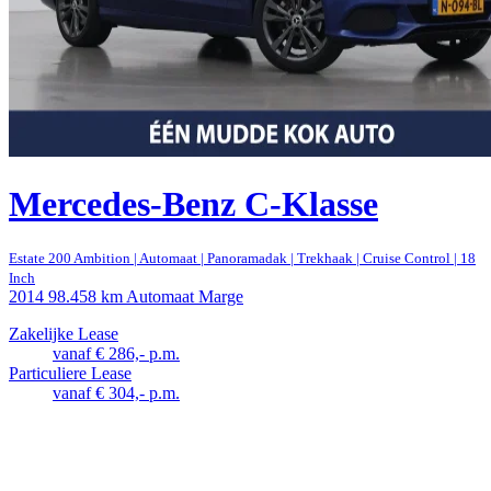
Mercedes-Benz C-Klasse
Estate 200 Ambition | Automaat | Panoramadak | Trekhaak | Cruise Control | 18
Inch
2014
98.458 km
Automaat
Marge
Zakelijke Lease
vanaf € 286,- p.m.
Particuliere Lease
vanaf € 304,- p.m.