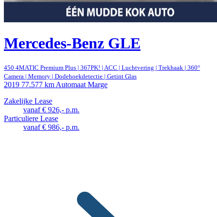
Mercedes-Benz GLE
450 4MATIC Premium Plus | 367PK! | ACC | Luchtvering | Trekhaak | 360°
Camera | Memory | Dodehoekdetectie | Getint Glas
2019
77.577 km
Automaat
Marge
Zakelijke Lease
vanaf € 926,- p.m.
Particuliere Lease
vanaf € 986,- p.m.