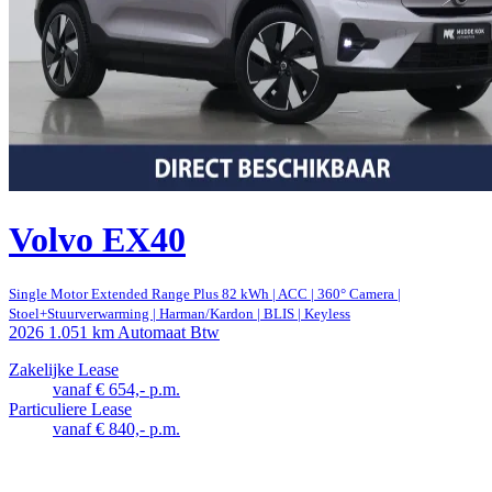
Volvo EX40
Single Motor Extended Range Plus 82 kWh | ACC | 360° Camera |
Stoel+Stuurverwarming | Harman/Kardon | BLIS | Keyless
2026
1.051 km
Automaat
Btw
Zakelijke Lease
vanaf € 654,- p.m.
Particuliere Lease
vanaf € 840,- p.m.