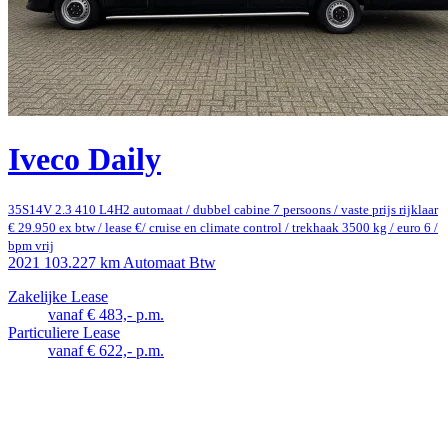
Iveco Daily
35S14V 2.3 410 L4H2 automaat / dubbel cabine 7 persoons / vaste prijs rijklaar
€ 29.950 ex btw / lease €/ cruise en climate control / trekhaak 3500 kg / euro 6 /
bpm vrij
2021
103.227 km
Automaat
Btw
Zakelijke Lease
vanaf € 483,- p.m.
Particuliere Lease
vanaf € 622,- p.m.