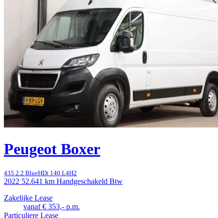
Peugeot Boxer
435 2.2 BlueHDi 140 L4H2
2022
52.641 km
Handgeschakeld
Btw
Zakelijke Lease
vanaf € 353,- p.m.
Particuliere Lease