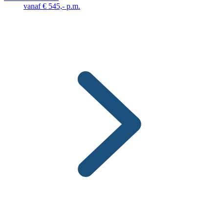
vanaf € 545,- p.m.