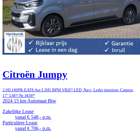
Citroën Jumpy
2.0D 180PK EAT8 Aut L3H1 BPM VRIJ!! LED, Navi, Leder interieur, Camera,
17" LM!! Nr. J458*
2024
15 km
Automaat
Btw
Zakelijke Lease
vanaf € 548,- p.m.
Particuliere Lease
vanaf € 706,- p.m.