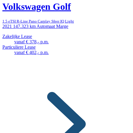
Volkswagen Golf
1.5 eTSI R-Line Pano Carplay Sfeer IQ Light
2021
147.323 km
Automaat
Marge
Zakelijke Lease
vanaf € 378,- p.m.
Particuliere Lease
vanaf € 402,- p.m.