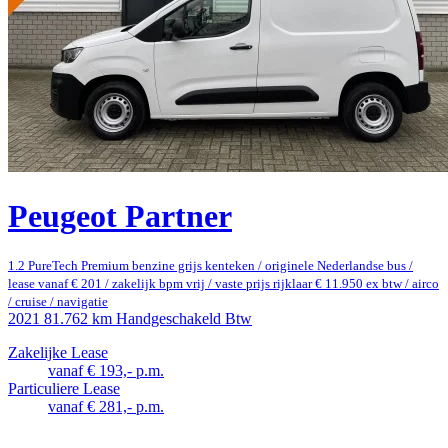
Peugeot Partner
1.2 PureTech Premium benzine grijs kenteken / originele Nederlandse bus /
lease vanaf € 201 / zakelijk bpm vrij / vaste prijs rijklaar € 11.950 ex btw / airco
/ cruise / navigatie
2021
81.762 km
Handgeschakeld
Btw
Zakelijke Lease
vanaf € 193,- p.m.
Particuliere Lease
vanaf € 281,- p.m.