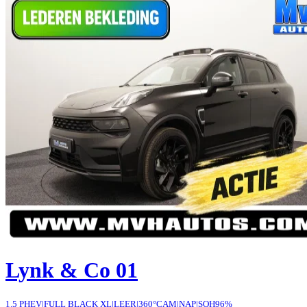
Lynk & Co 01
1.5 PHEV|FULL BLACK XL|LEER|360°CAM|NAP|SOH96%