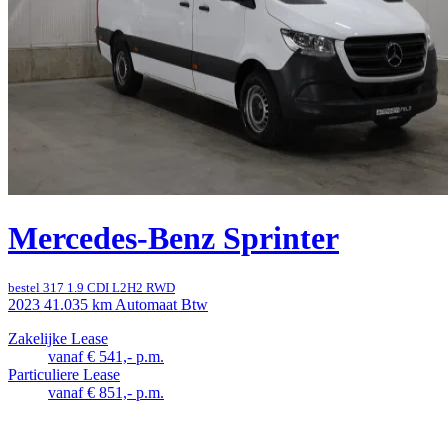
Mercedes-Benz Sprinter
bestel 317 1.9 CDI L2H2 RWD
2023
41.035 km
Automaat
Btw
Zakelijke Lease
vanaf € 541,- p.m.
Particuliere Lease
vanaf € 851,- p.m.