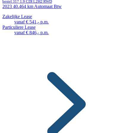
bestel 317 1.9 CDI L2H2 RWD
2023
40.464 km
Automaat
Btw
Zakelijke Lease
vanaf € 541,- p.m.
Particuliere Lease
vanaf € 846,- p.m.