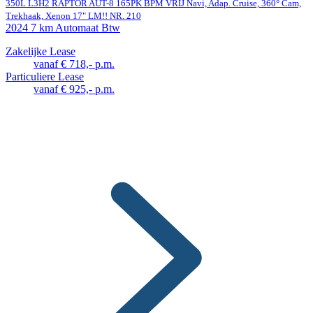
350L L3H2 RAPTOR AUT-8 165PK BPM VRIJ Navi, Adap. Cruise, 360° Cam,
Trekhaak, Xenon 17" LM!! NR. 210
2024
7 km
Automaat
Btw
Zakelijke Lease
vanaf € 718,- p.m.
Particuliere Lease
vanaf € 925,- p.m.