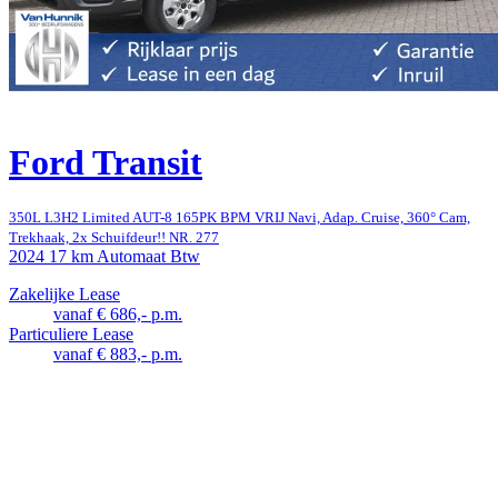
Ford Transit
350L L3H2 Limited AUT-8 165PK BPM VRIJ Navi, Adap. Cruise, 360° Cam,
Trekhaak, 2x Schuifdeur!! NR. 277
2024
17 km
Automaat
Btw
Zakelijke Lease
vanaf € 686,- p.m.
Particuliere Lease
vanaf € 883,- p.m.