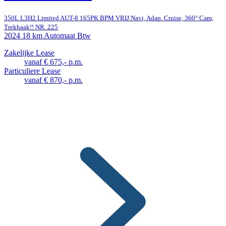
350L L3H2 Limited AUT-8 165PK BPM VRIJ Navi, Adap. Cruise, 360° Cam,
Trekhaak!! NR. 225
2024
18 km
Automaat
Btw
Zakelijke Lease
vanaf € 675,- p.m.
Particuliere Lease
vanaf € 870,- p.m.