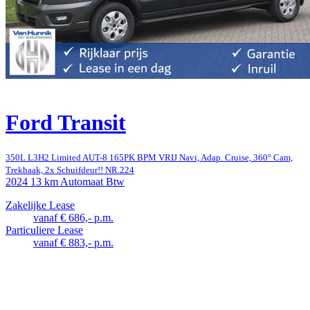
Ford Transit
350L L3H2 Limited AUT-8 165PK BPM VRIJ Navi, Adap. Cruise, 360° Cam,
Trekhaak, 2x Schuifdeur!! NR.224
2024
13 km
Automaat
Btw
Zakelijke Lease
vanaf € 686,- p.m.
Particuliere Lease
vanaf € 883,- p.m.