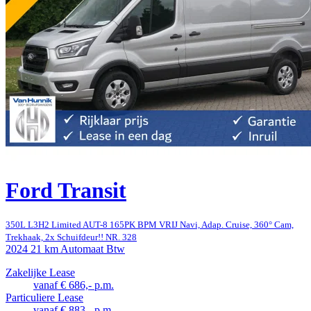
Ford Transit
350L L3H2 Limited AUT-8 165PK BPM VRIJ Navi, Adap. Cruise, 360° Cam,
Trekhaak, 2x Schuifdeur!! NR. 328
2024
21 km
Automaat
Btw
Zakelijke Lease
vanaf € 686,- p.m.
Particuliere Lease
vanaf € 883,- p.m.