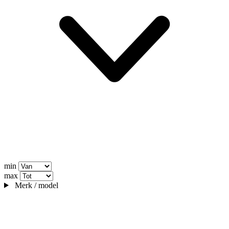
min
max
Merk / model