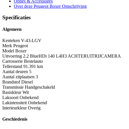
Opties
& Accessoires
Over deze Peugeot Boxer
Omschrijving
Specificaties
Algemeen
Kenteken
V-43-LGV
Merk
Peugeot
Model
Boxer
Uitvoering
2.2 BlueHDi 140 L4H3 ACHTERUITRIJCAMERA
Carrosserie
Bestelauto
Tellerstand
91.391 km
Aantal deuren
5
Aantal zitplaatsen
3
Brandstof
Diesel
Transmissie
Handgeschakeld
Basiskleur
Wit
Laksoort
Onbekend
Lakintensiteit
Onbekend
Interieurkleur
Overig
Geschiedenis