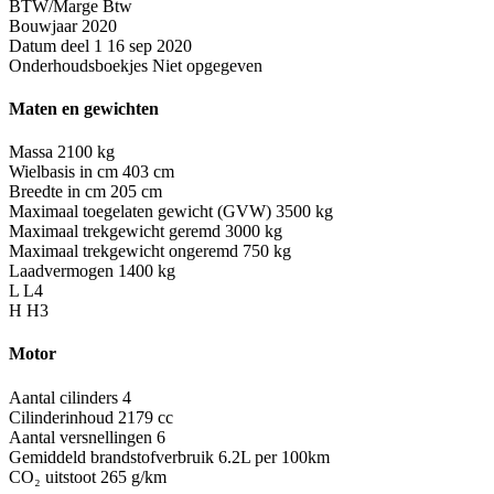
BTW/Marge
Btw
Bouwjaar
2020
Datum deel 1
16 sep 2020
Onderhoudsboekjes
Niet opgegeven
Maten en gewichten
Massa
2100 kg
Wielbasis in cm
403 cm
Breedte in cm
205 cm
Maximaal toegelaten gewicht (GVW)
3500 kg
Maximaal trekgewicht geremd
3000 kg
Maximaal trekgewicht ongeremd
750 kg
Laadvermogen
1400 kg
L
L4
H
H3
Motor
Aantal cilinders
4
Cilinderinhoud
2179 cc
Aantal versnellingen
6
Gemiddeld brandstofverbruik
6.2L per 100km
CO₂ uitstoot
265 g/km