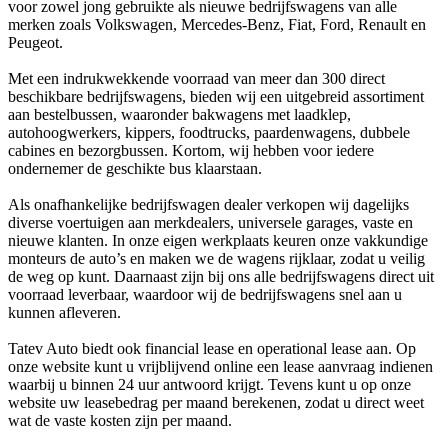
voor zowel jong gebruikte als nieuwe bedrijfswagens van alle
merken zoals Volkswagen, Mercedes-Benz, Fiat, Ford, Renault en
Peugeot.
Met een indrukwekkende voorraad van meer dan 300 direct
beschikbare bedrijfswagens, bieden wij een uitgebreid assortiment
aan bestelbussen, waaronder bakwagens met laadklep,
autohoogwerkers, kippers, foodtrucks, paardenwagens, dubbele
cabines en bezorgbussen. Kortom, wij hebben voor iedere
ondernemer de geschikte bus klaarstaan.
Als onafhankelijke bedrijfswagen dealer verkopen wij dagelijks
diverse voertuigen aan merkdealers, universele garages, vaste en
nieuwe klanten. In onze eigen werkplaats keuren onze vakkundige
monteurs de auto’s en maken we de wagens rijklaar, zodat u veilig
de weg op kunt. Daarnaast zijn bij ons alle bedrijfswagens direct uit
voorraad leverbaar, waardoor wij de bedrijfswagens snel aan u
kunnen afleveren.
Tatev Auto biedt ook financial lease en operational lease aan. Op
onze website kunt u vrijblijvend online een lease aanvraag indienen
waarbij u binnen 24 uur antwoord krijgt. Tevens kunt u op onze
website uw leasebedrag per maand berekenen, zodat u direct weet
wat de vaste kosten zijn per maand.