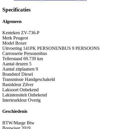
Specificaties
Algemeen
Kenteken
ZV-736-P
Merk
Peugeot
Model
Boxer
Uitvoering
141PK PERSONENBUS 9 PERSOONS
Carrosserie
Personenbus
Tellerstand
69.739 km
Aantal deuren
5
Aantal zitplaatsen
9
Brandstof
Diesel
Transmissie
Handgeschakeld
Basiskleur
Zilver
Laksoort
Onbekend
Lakintensiteit
Onbekend
Interieurkleur
Overig
Geschiedenis
BTW/Marge
Btw
Bouwjaar
2019