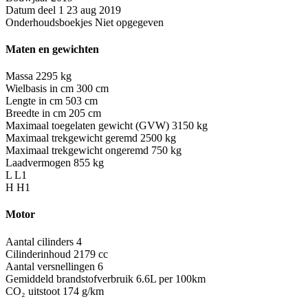
Datum deel 1
23 aug 2019
Onderhoudsboekjes
Niet opgegeven
Maten en gewichten
Massa
2295 kg
Wielbasis in cm
300 cm
Lengte in cm
503 cm
Breedte in cm
205 cm
Maximaal toegelaten gewicht (GVW)
3150 kg
Maximaal trekgewicht geremd
2500 kg
Maximaal trekgewicht ongeremd
750 kg
Laadvermogen
855 kg
L
L1
H
H1
Motor
Aantal cilinders
4
Cilinderinhoud
2179 cc
Aantal versnellingen
6
Gemiddeld brandstofverbruik
6.6L per 100km
CO₂ uitstoot
174 g/km