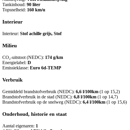
Tankinhoud:
90 liter
Topsnelheid:
160 km/u
Interieur
Interieur:
Stof achille grijs, Stof
Milieu
CO₂-uitstoot (NEDC):
174 g/km
Energielabel:
D
Emissieklasse:
Euro 6d-TEMP
Verbruik
Gemiddeld brandstofverbruik (NEDC):
6,6 l/100km
(1 op 15,2)
Brandstofverbruik in de stad (NEDC):
6,8 l/100km
(1 op 14,7)
Brandstofverbruik op de snelweg (NEDC):
6,4 l/100km
(1 op 15,6)
Onderhoud, historie en staat
Aantal eigenaren:
1