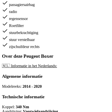
passagiersairbag
radio
regensensor
Roetfilter
stuurbekrachtiging
stuur verstelbaar
zijschuifdeur rechts
Over deze Peugeot Boxer
🇳🇱 Informatie in het Nederlands:
Algemene informatie
Modelreeks:
2014 - 2020
Technische informatie
Koppel:
340 Nm
Aandrijving:
Voorwielaandrijving