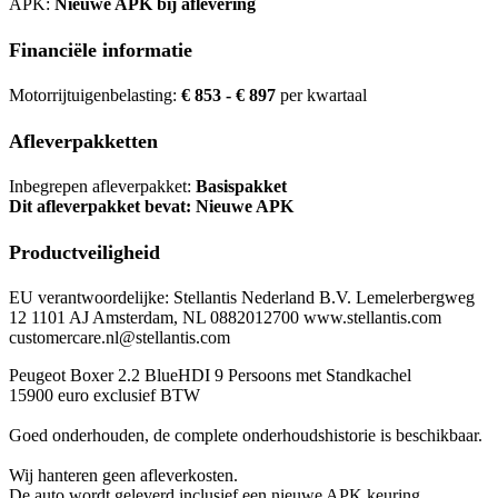
APK:
Nieuwe APK bij aflevering
Financiële informatie
Motorrijtuigenbelasting:
€ 853 - € 897
per kwartaal
Afleverpakketten
Inbegrepen afleverpakket:
Basispakket
Dit afleverpakket bevat: Nieuwe APK
Productveiligheid
EU verantwoordelijke: Stellantis Nederland B.V. Lemelerbergweg
12 1101 AJ Amsterdam, NL 0882012700 www.stellantis.com
customercare.nl@stellantis.com
Peugeot Boxer 2.2 BlueHDI 9 Persoons met Standkachel
15900 euro exclusief BTW
Goed onderhouden, de complete onderhoudshistorie is beschikbaar.
Wij hanteren geen afleverkosten.
De auto wordt geleverd inclusief een nieuwe APK keuring.