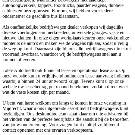
autohoogwerkers, kippers, foodtrucks, paardenwagens, dubbele
cabines en bezorgbussen. Kortom, wij hebben voor iedere
ondernemer de geschikte bus klaarstaan.
Als onafhankelijke bedrijfswagen dealer verkopen wij dagelijks
diverse voertuigen aan merkdealers, universele garages, vaste en
nieuwe klanten. In onze eigen werkplaats keuren onze vakkundige
monteurs de auto’s en maken we de wagens rijklaar, zodat u veilig
de weg op kunt. Daarnaast zijn bij ons alle bedrijfswagens direct uit
voorraad leverbaar, waardoor wij de bedrijfswagens snel aan u
kunnen afleveren.
Tatev Auto biedt ook financial lease en operational lease aan. Op
onze website kunt u vrijblijvend online een lease aanvraag indienen
waarbij u binnen 24 uur antwoord krijgt. Tevens kunt u op onze
website uw leasebedrag per maand berekenen, zodat u direct weet
wat de vaste kosten zijn per maand.
U bent van harte welkom om langs te komen in onze vestiging in
Mijdrecht, waar u ons uitgebreide assortiment bedrijfswagens kunt
bezichtigen. Ons deskundige team staat klaar om u te adviseren bij
het vinden van de perfecte bedrijfsbus die aansluit bij de behoeften
van jouw onderneming. Voor vragen kunt u altijd vrijblijvend
contact opnemen met ons ervaren verkoopteam.