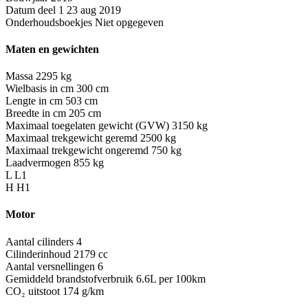
Datum deel 1
23 aug 2019
Onderhoudsboekjes
Niet opgegeven
Maten en gewichten
Massa
2295 kg
Wielbasis in cm
300 cm
Lengte in cm
503 cm
Breedte in cm
205 cm
Maximaal toegelaten gewicht (GVW)
3150 kg
Maximaal trekgewicht geremd
2500 kg
Maximaal trekgewicht ongeremd
750 kg
Laadvermogen
855 kg
L
L1
H
H1
Motor
Aantal cilinders
4
Cilinderinhoud
2179 cc
Aantal versnellingen
6
Gemiddeld brandstofverbruik
6.6L per 100km
CO₂ uitstoot
174 g/km