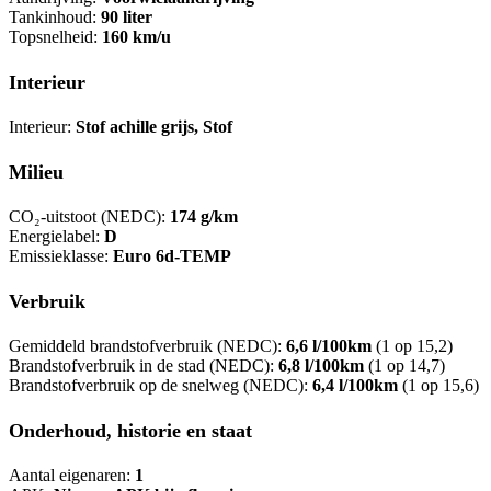
Tankinhoud:
90 liter
Topsnelheid:
160 km/u
Interieur
Interieur:
Stof achille grijs, Stof
Milieu
CO₂-uitstoot (NEDC):
174 g/km
Energielabel:
D
Emissieklasse:
Euro 6d-TEMP
Verbruik
Gemiddeld brandstofverbruik (NEDC):
6,6 l/100km
(1 op 15,2)
Brandstofverbruik in de stad (NEDC):
6,8 l/100km
(1 op 14,7)
Brandstofverbruik op de snelweg (NEDC):
6,4 l/100km
(1 op 15,6)
Onderhoud, historie en staat
Aantal eigenaren:
1