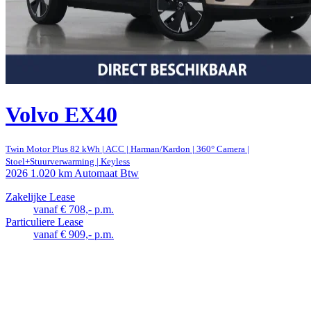
Volvo EX40
Twin Motor Plus 82 kWh | ACC | Harman/Kardon | 360° Camera |
Stoel+Stuurverwarming | Keyless
2026
1.020 km
Automaat
Btw
Zakelijke Lease
vanaf € 708,- p.m.
Particuliere Lease
vanaf € 909,- p.m.