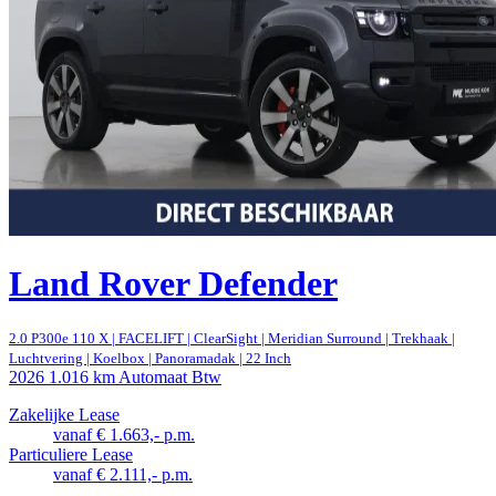
Land Rover Defender
2.0 P300e 110 X | FACELIFT | ClearSight | Meridian Surround | Trekhaak |
Luchtvering | Koelbox | Panoramadak | 22 Inch
2026
1.016 km
Automaat
Btw
Zakelijke Lease
vanaf € 1.663,- p.m.
Particuliere Lease
vanaf € 2.111,- p.m.