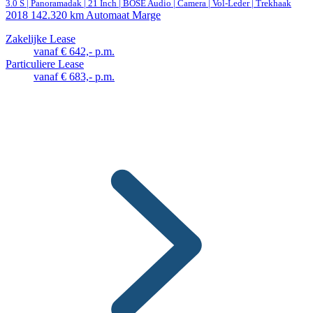
3.0 S | Panoramadak | 21 Inch | BOSE Audio | Camera | Vol-Leder | Trekhaak
2018
142.320 km
Automaat
Marge
Zakelijke Lease
vanaf € 642,- p.m.
Particuliere Lease
vanaf € 683,- p.m.