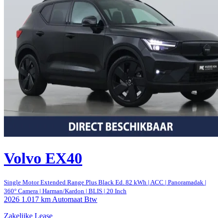
Volvo EX40
Single Motor Extended Range Plus Black Ed. 82 kWh | ACC | Panoramadak |
360° Camera | Harman/Kardon | BLIS | 20 Inch
2026
1.017 km
Automaat
Btw
Zakelijke Lease