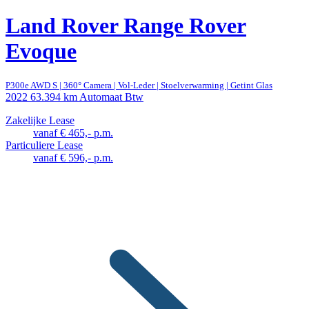
Land Rover Range Rover
Evoque
P300e AWD S | 360° Camera | Vol-Leder | Stoelverwarming | Getint Glas
2022
63.394 km
Automaat
Btw
Zakelijke Lease
vanaf € 465,- p.m.
Particuliere Lease
vanaf € 596,- p.m.