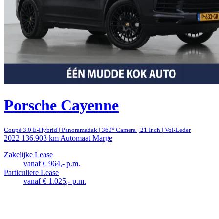
Porsche Cayenne
Coupé 3.0 E-Hybrid | Panoramadak | 360° Camera | 21 Inch | Vol-Leder
2022
136.903 km
Automaat
Marge
Zakelijke Lease
vanaf € 964,- p.m.
Particuliere Lease
vanaf € 1.025,- p.m.