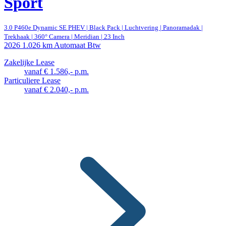
Sport
3.0 P460e Dynamic SE PHEV | Black Pack | Luchtvering | Panoramadak |
Trekhaak | 360° Camera | Meridian | 23 Inch
2026
1.026 km
Automaat
Btw
Zakelijke Lease
vanaf € 1.586,- p.m.
Particuliere Lease
vanaf € 2.040,- p.m.