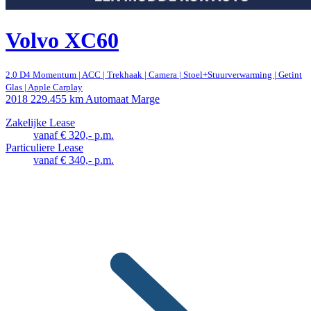
Volvo XC60
2.0 D4 Momentum | ACC | Trekhaak | Camera | Stoel+Stuurverwarming | Getint
Glas | Apple Carplay
2018
229.455 km
Automaat
Marge
Zakelijke Lease
vanaf € 320,- p.m.
Particuliere Lease
vanaf € 340,- p.m.