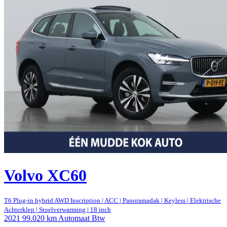
Volvo XC60
T6 Plug-in hybrid AWD Inscription | ACC | Panoramadak | Keyless | Elektrische
Achterklep | Stoelverwarming | 18 inch
2021
99.020 km
Automaat
Btw