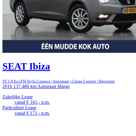
SEAT Ibiza
ST 1.0 EcoTSI Style Connect | Automaat | Cruise Control | Navigatie
2016
137.486 km
Automaat
Marge
Zakelijke Lease
vanaf € 161,- p.m.
Particuliere Lease
vanaf € 171,- p.m.