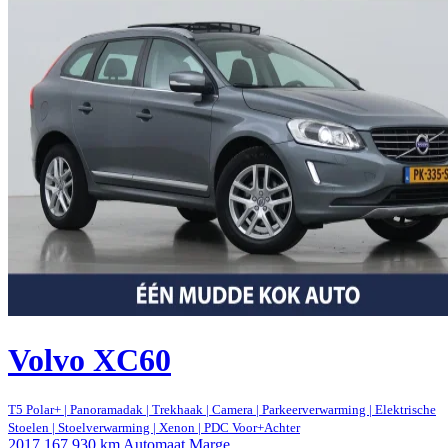
Volvo XC60
T5 Polar+ | Panoramadak | Trekhaak | Camera | Parkeerverwarming | Elektrische
Stoelen | Stoelverwarming | Xenon | PDC Voor+Achter
2017
167.930 km
Automaat
Marge