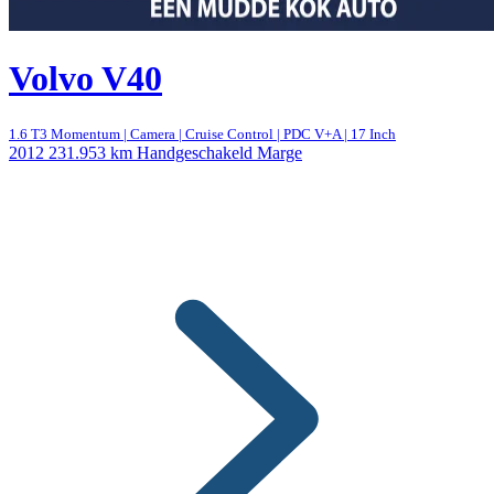
Volvo V40
1.6 T3 Momentum | Camera | Cruise Control | PDC V+A | 17 Inch
2012
231.953 km
Handgeschakeld
Marge