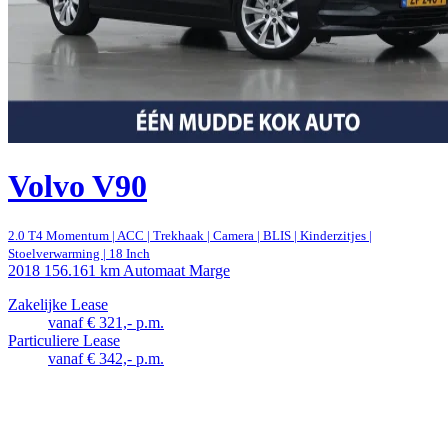
Volvo V90
2.0 T4 Momentum | ACC | Trekhaak | Camera | BLIS | Kinderzitjes |
Stoelverwarming | 18 Inch
2018
156.161 km
Automaat
Marge
Zakelijke Lease
vanaf € 321,- p.m.
Particuliere Lease
vanaf € 342,- p.m.