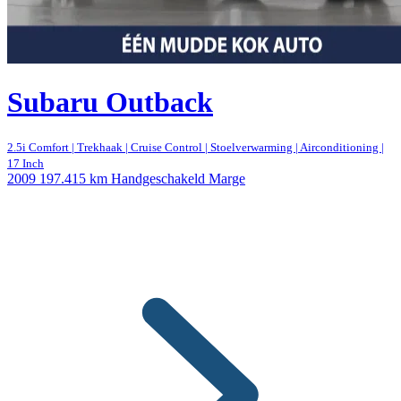
Subaru Outback
2.5i Comfort | Trekhaak | Cruise Control | Stoelverwarming | Airconditioning |
17 Inch
2009
197.415 km
Handgeschakeld
Marge