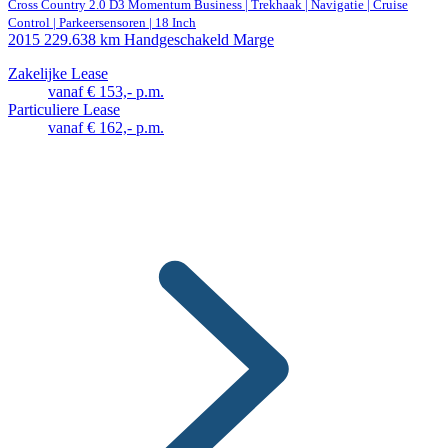
Cross Country 2.0 D3 Momentum Business | Trekhaak | Navigatie | Cruise
Control | Parkeersensoren | 18 Inch
2015
229.638 km
Handgeschakeld
Marge
Zakelijke Lease
vanaf € 153,- p.m.
Particuliere Lease
vanaf € 162,- p.m.