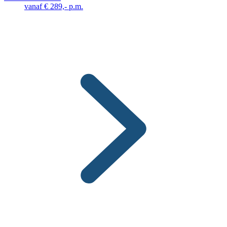
vanaf € 289,- p.m.