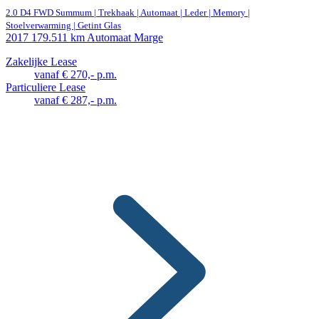
2.0 D4 FWD Summum | Trekhaak | Automaat | Leder | Memory |
Stoelverwarming | Getint Glas
2017
179.511 km
Automaat
Marge
Zakelijke Lease
vanaf € 270,- p.m.
Particuliere Lease
vanaf € 287,- p.m.