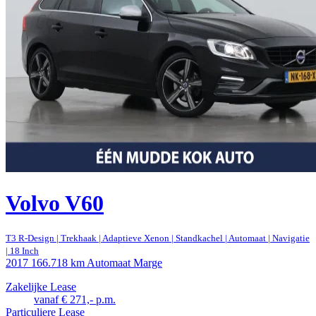
Volvo V60
T3 R-Design | Trekhaak | Adaptieve Xenon | Standkachel | Automaat | Navigatie
| 18 Inch
2017
166.718 km
Automaat
Marge
Zakelijke Lease
vanaf € 271,- p.m.
Particuliere Lease