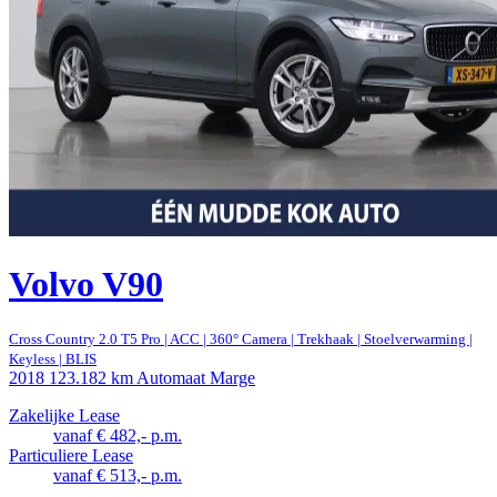
Volvo V90
Cross Country 2.0 T5 Pro | ACC | 360° Camera | Trekhaak | Stoelverwarming |
Keyless | BLIS
2018
123.182 km
Automaat
Marge
Zakelijke Lease
vanaf € 482,- p.m.
Particuliere Lease
vanaf € 513,- p.m.