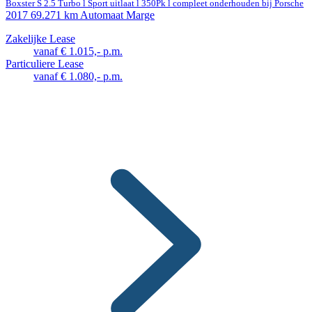
Boxster S 2.5 Turbo l Sport uitlaat l 350Pk l compleet onderhouden bij Porsche
2017
69.271 km
Automaat
Marge
Zakelijke Lease
vanaf € 1.015,- p.m.
Particuliere Lease
vanaf € 1.080,- p.m.