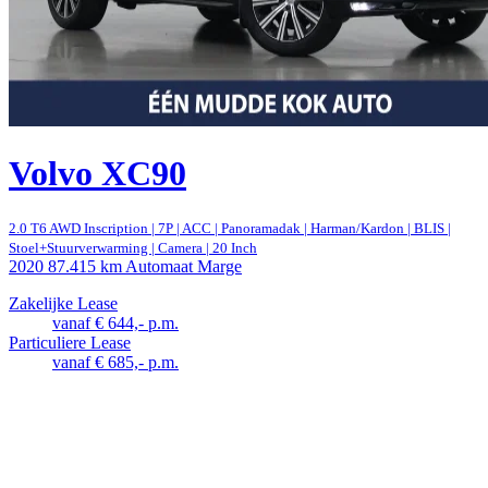
Volvo XC90
2.0 T6 AWD Inscription | 7P | ACC | Panoramadak | Harman/Kardon | BLIS |
Stoel+Stuurverwarming | Camera | 20 Inch
2020
87.415 km
Automaat
Marge
Zakelijke Lease
vanaf € 644,- p.m.
Particuliere Lease
vanaf € 685,- p.m.