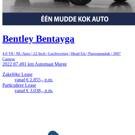
Bentley Bentayga
4.0 V8 | NL-Auto | 22 Inch | Luchtvering | Head-Up | Panoramadak | 360°
Camera
2022
87.491 km
Automaat
Marge
Zakelijke Lease
vanaf € 2.855,- p.m.
Particuliere Lease
vanaf € 3.038,- p.m.