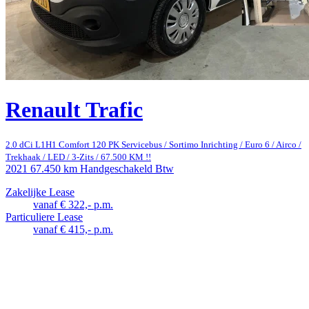
Renault Trafic
2.0 dCi L1H1 Comfort 120 PK Servicebus / Sortimo Inrichting / Euro 6 / Airco /
Trekhaak / LED / 3-Zits / 67.500 KM !!
2021
67.450 km
Handgeschakeld
Btw
Zakelijke Lease
vanaf € 322,- p.m.
Particuliere Lease
vanaf € 415,- p.m.