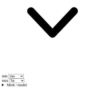
min
max
Merk / model