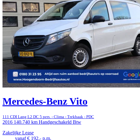
Mercedes-Benz Vito
111 CDI Lang L2 DC 5 pers. - Clima - Trekhaak - PDC
2016
140.740 km
Handgeschakeld
Btw
Zakelijke Lease
vanaf € 192,- p.m.