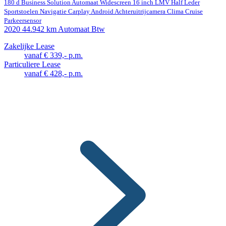
180 d Business Solution Automaat Widescreen 16 inch LMV Half Leder
Sportstoelen Navigatie Carplay Android Achteruitrijcamera Clima Cruise
Parkeersensor
2020
44.942 km
Automaat
Btw
Zakelijke Lease
vanaf € 339,- p.m.
Particuliere Lease
vanaf € 428,- p.m.