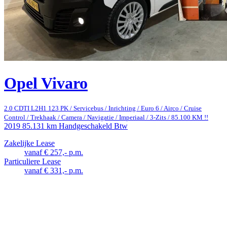
Opel Vivaro
2.0 CDTI L2H1 123 PK / Servicebus / Inrichting / Euro 6 / Airco / Cruise
Control / Trekhaak / Camera / Navigatie / Imperiaal / 3-Zits / 85.100 KM !!
2019
85.131 km
Handgeschakeld
Btw
Zakelijke Lease
vanaf € 257,- p.m.
Particuliere Lease
vanaf € 331,- p.m.