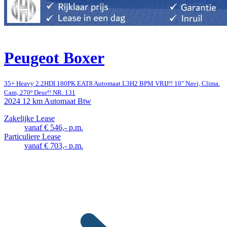
Peugeot Boxer
35+ Heavy 2.2HDI 180PK EAT8 Automaat L3H2 BPM VRIJ!! 10" Navi, Clima.
Cam, 270º Deur!! NR. 131
2024
12 km
Automaat
Btw
Zakelijke Lease
vanaf € 546,- p.m.
Particuliere Lease
vanaf € 703,- p.m.