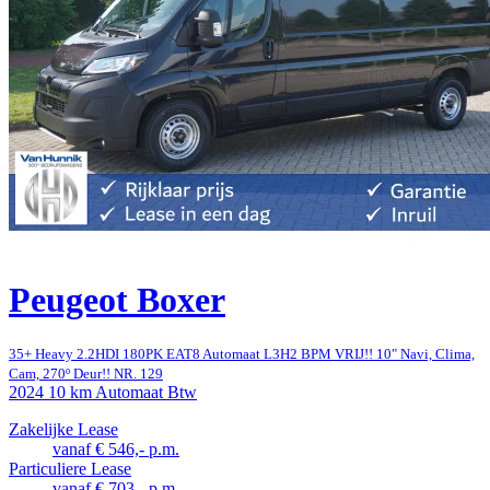
Peugeot Boxer
35+ Heavy 2.2HDI 180PK EAT8 Automaat L3H2 BPM VRIJ!! 10" Navi, Clima,
Cam, 270º Deur!! NR. 129
2024
10 km
Automaat
Btw
Zakelijke Lease
vanaf € 546,- p.m.
Particuliere Lease
vanaf € 703,- p.m.