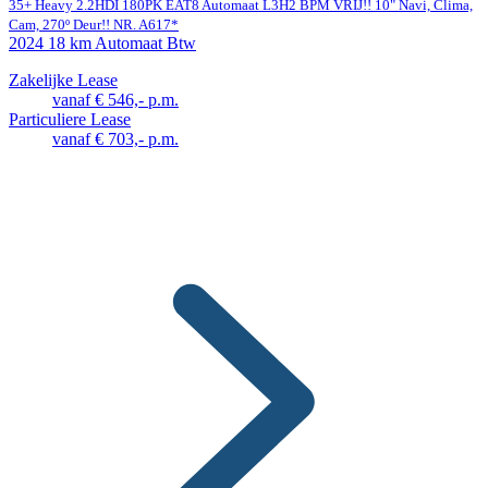
35+ Heavy 2.2HDI 180PK EAT8 Automaat L3H2 BPM VRIJ!! 10" Navi, Clima,
Cam, 270º Deur!! NR. A617*
2024
18 km
Automaat
Btw
Zakelijke Lease
vanaf € 546,- p.m.
Particuliere Lease
vanaf € 703,- p.m.