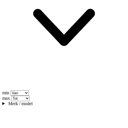
min
max
Merk / model